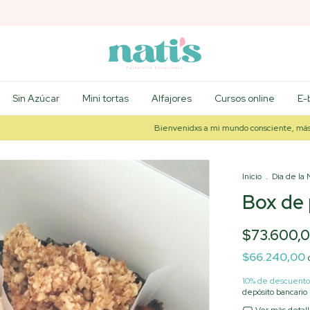
Sin Azúcar
Mini tortas
Alfajores
Cursos online
E-
Bienvenidxs a mi mundo consciente, más saludable
Inicio
.
Dia de la
Box de 
$73.600,
$66.240,00
10% de descuento
depósito bancario