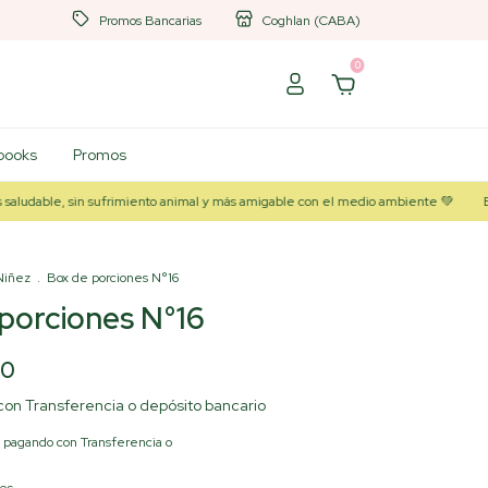
Promos Bancarias
Coghlan (CABA)
0
books
Promos
, sin sufrimiento animal y más amigable con el medio ambiente 💚
Bienvenid
 Niñez
.
Box de porciones N°16
porciones N°16
00
con
Transferencia o depósito bancario
pagando con Transferencia o